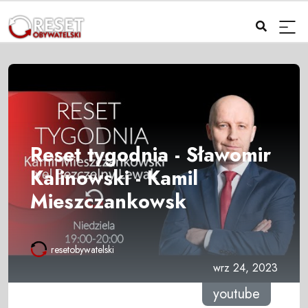
Reset tygodnia - Sławomir
Kalinowski - Kamil
Mieszczankowsk
resetobywatelski
wrz 24, 2023
youtube