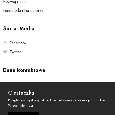
Rozwój i cele
Fundatorki i Fundatorzy
Social Media
Facebook
Twitter
Dane kontaktowe
Andersa 10, 00-201 Warszawa
Ciasteczka
reset@resetobywatelski.pl
Przeglądając tą stronę, akceptujesz używanie przez nas pliki cookies.
Więcej informacji