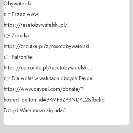
Obywatelski 

👉 Przez www: 

https://resetobywatelski.pl/ 

👉 Zrzutka: 

https://zrzutka.pl/z/resetobywatelski 

👉 Patronite: 

https://patronite.pl/resetobywatelski...

👉 Dla wpłat w walutach obcych Paypal:

https://www.paypal.com/donate/?
hosted_button_id=9KMP8ZPSNDYL2&fbclid

Dzięki Wam może się udać!