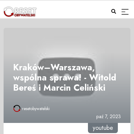
Kraków–Warszawa,
wspólna sprawa! - Witold
Bereś i Marcin Celiński
resetobywatelski
paź 7, 2023
youtube