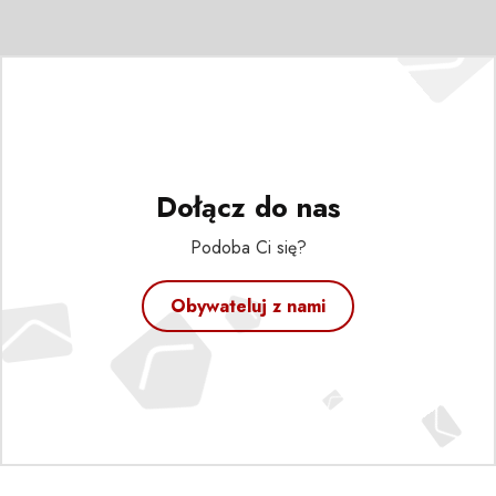
Dołącz do nas
Podoba Ci się?
Obywateluj z nami