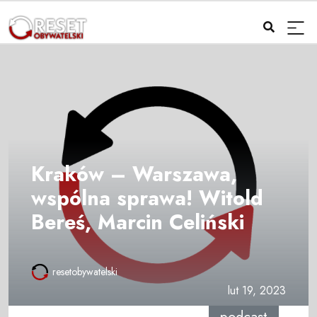
Kraków – Warszawa,
wspólna sprawa! Witold
Bereś, Marcin Celiński
resetobywatelski
lut 19, 2023