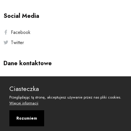
Social Media
Facebook
Twitter
Dane kontaktowe
Andersa 10, 00-201 Warszawa
Ciasteczka
reset@resetobywatelski.pl
Przeglądając tą stronę, akceptujesz używanie przez nas pliki cookies.
Więcej informacji
Rozumiem