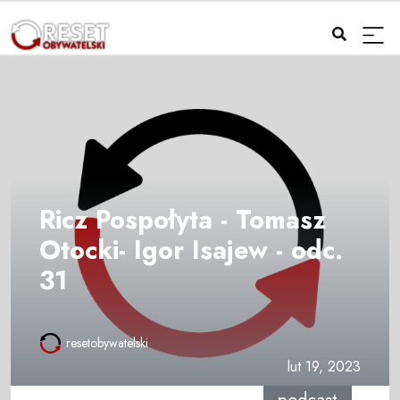
Ricz Pospołyta - Tomasz
Otocki- Igor Isajew - odc.
31
resetobywatelski
lut 19, 2023