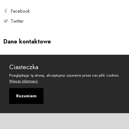
Facebook
Twitter
Dane kontaktowe
Andersa 10, 00-201 Warszawa
Ciasteczka
reset@resetobywatelski.pl
Przeglądając tą stronę, akceptujesz używanie przez nas pliki cookies.
Więcej informacji
Rozumiem
©
2026
Fundacja Arbitror
Developed with
by
Maciej
&
Łukasz