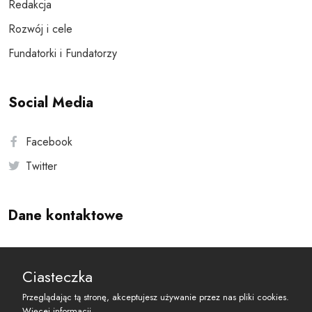
Redakcja
Rozwój i cele
Fundatorki i Fundatorzy
Social Media
Facebook
Twitter
Dane kontaktowe
Andersa 10, 00-201 Warszawa
Ciasteczka
reset@resetobywatelski.pl
Przeglądając tą stronę, akceptujesz używanie przez nas pliki cookies.
Więcej informacji