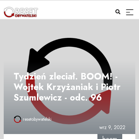
Tydzień zleciał. BOOM! -
Wojtek Krzyżaniak i Piotr
Szumlewicz - odc. 96
resetobywatelski
wrz 9, 2022