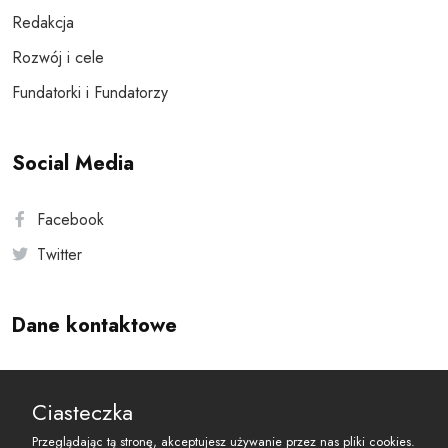
Redakcja
Rozwój i cele
Fundatorki i Fundatorzy
Social Media
Facebook
Twitter
Dane kontaktowe
Andersa 10, 00-201 Warszawa
Ciasteczka
reset@resetobywatelski.pl
Przeglądając tą stronę, akceptujesz używanie przez nas pliki cookies.