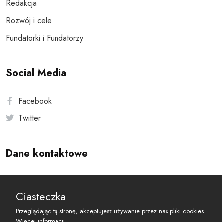
Redakcja
Rozwój i cele
Fundatorki i Fundatorzy
Social Media
Facebook
Twitter
Dane kontaktowe
Andersa 10, 00-201 Warszawa
Ciasteczka
reset@resetobywatelski.pl
Przeglądając tą stronę, akceptujesz używanie przez nas pliki cookies.
Więcej informacji