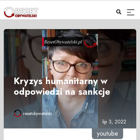
Kryzys humanitarny w
odpowiedzi na sankcje
resetobywatelski
lip 3, 2022
youtube