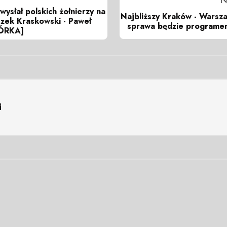
N
wysłał polskich żołnierzy na
Najbliższy Kraków - Warsz
szek Kraskowski - Paweł
sprawa będzie programem
ÓRKA]
i