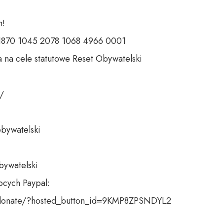
 

 1870 1045 2078 1068 4966 0001 

 na cele statutowe Reset Obywatelski 

 

bywatelski 

bywatelski

cych Paypal:

donate/?hosted_button_id=9KMP8ZPSNDYL2
