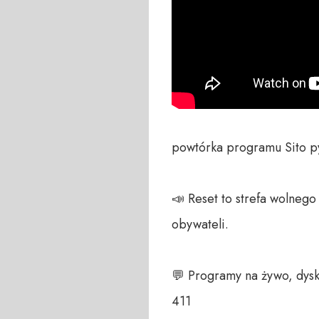
powtórka programu Sito p
📣 Reset to strefa wolneg
obywateli. 

💬 Programy na żywo, dysk
411 
