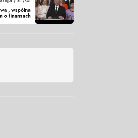
astępny artykuł
awa , wspólna
 o finansach