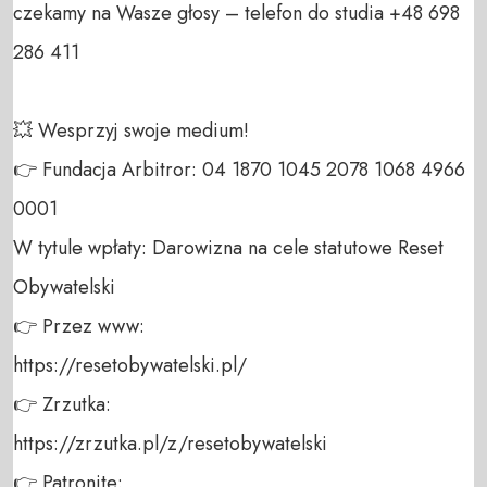
czekamy na Wasze głosy – telefon do studia +48 698 
286 411 

💥 Wesprzyj swoje medium! 

👉 Fundacja Arbitror: 04 1870 1045 2078 1068 4966 
0001 

W tytule wpłaty: Darowizna na cele statutowe Reset 
Obywatelski 

👉 Przez www: 

https://resetobywatelski.pl/ 

👉 Zrzutka: 

https://zrzutka.pl/z/resetobywatelski 

👉 Patronite: 
