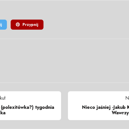
j
Przypnij
kuł
N
 (polexitówka?) tygodnia
Nieco jaśniej -Jakub 
ska
Wawrzyn