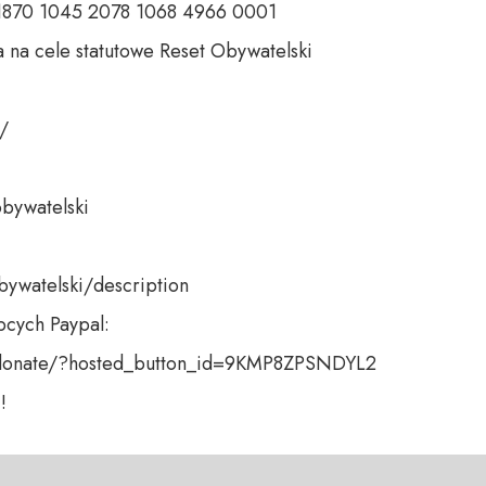
 1870 1045 2078 1068 4966 0001 

 na cele statutowe Reset Obywatelski 

 

bywatelski 

bywatelski/description

cych Paypal:

donate/?hosted_button_id=9KMP8ZPSNDYL2 

!