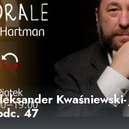
leksander Kwaśniewski-
odc. 47