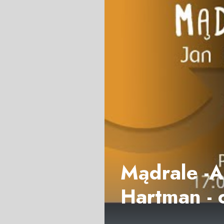
Mądrale -A
Hartman - 