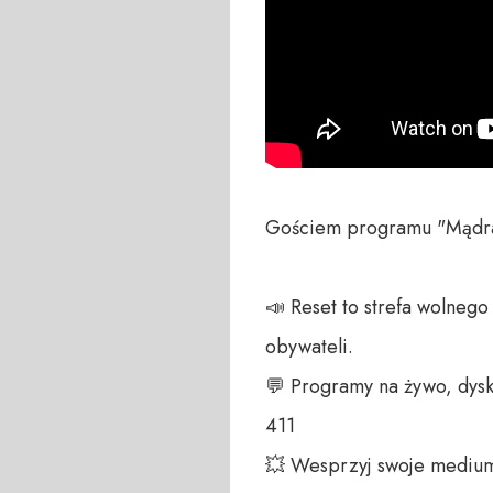
Gościem programu "Mądrale
📣 Reset to strefa wolneg
obywateli. 

💬 Programy na żywo, dysk
411 

💥 Wesprzyj swoje medium!