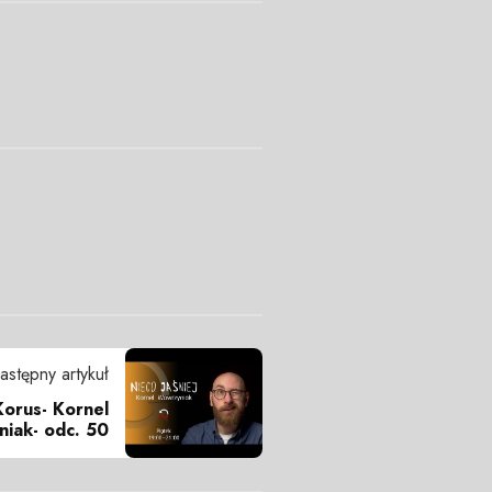
astępny artykuł
Korus- Kornel
iak- odc. 50