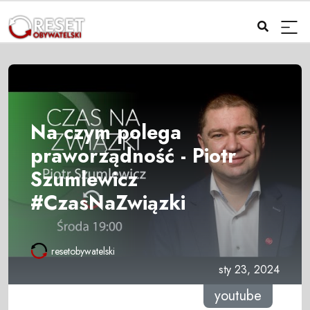
Na czym polega
praworządność - Piotr
Szumlewicz
#CzasNaZwiązki
resetobywatelski
sty 23, 2024
youtube