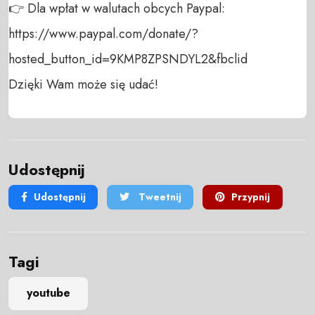
👉 Dla wpłat w walutach obcych Paypal:

https://www.paypal.com/donate/?
hosted_button_id=9KMP8ZPSNDYL2&fbclid

Dzięki Wam może się udać!
Udostępnij
Udostępnij
Tweetnij
Przypnij
Tagi
youtube