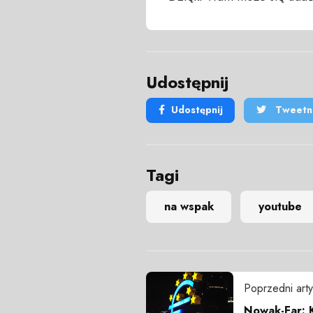
Udostępnij
Udostępnij
Tweetni
Tagi
na wspak
youtube
Poprzedni arty
Nowak-Far: K