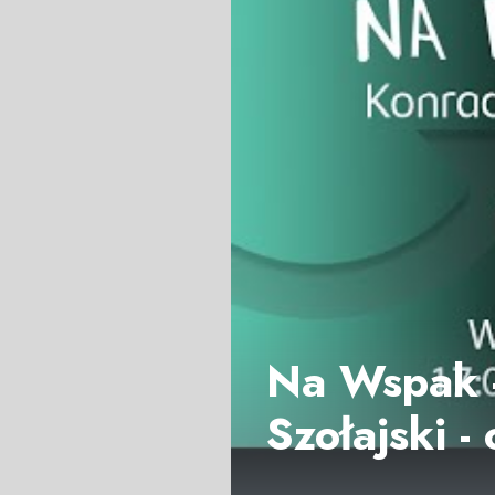
Na Wspak -
Szołajski -