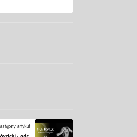
astępny artykuł
óycicki - odc.