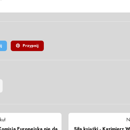
j
Przypnij
kuł
N
omisja Europejska nie da
Siła książki - Kazimierz W