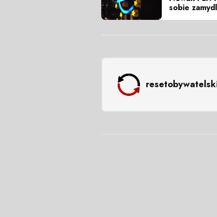
sobie zamydl
resetobywatelsk