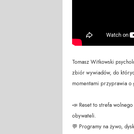
Tomasz Witkowski psycholo
zbiór wywiadów, do któryc
momentami przyprawia o gę
📣 Reset to strefa wolneg
obywateli. 

💬 Programy na żywo, dysk