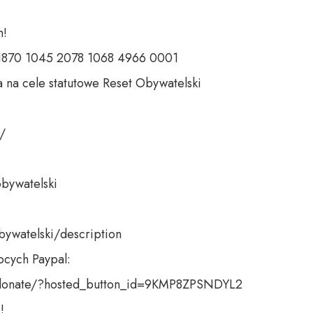
 

 1870 1045 2078 1068 4966 0001 

 na cele statutowe Reset Obywatelski 

 

bywatelski 

bywatelski/description

cych Paypal:

donate/?hosted_button_id=9KMP8ZPSNDYL2 

!