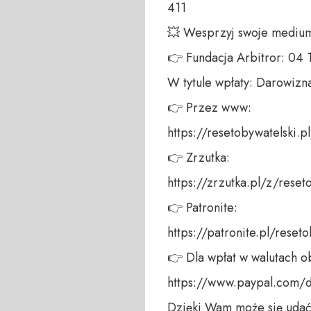
411 

💥 Wesprzyj swoje medium!
👉 Fundacja Arbitror: 04
W tytule wpłaty: Darowizna
👉 Przez www: 

https://resetobywatelski.pl/
👉 Zrzutka: 

https://zrzutka.pl/z/reseto
👉 Patronite: 

https://patronite.pl/reseto
👉 Dla wpłat w walutach ob
https://www.paypal.com/
Dzięki Wam może się udać