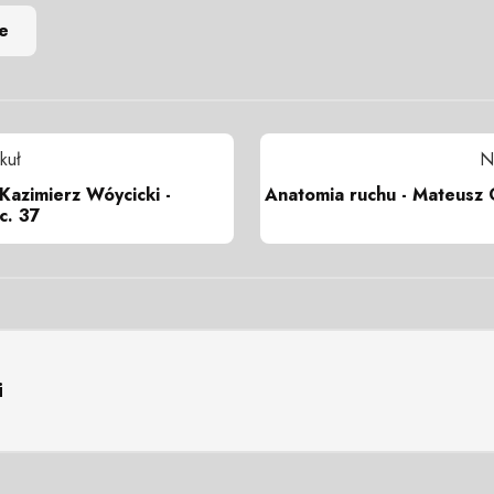
e
kuł
N
- Kazimierz Wóycicki -
Anatomia ruchu - Mateusz 
c. 37
i