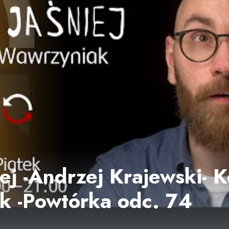
ej -Andrzej Krajewski- K
k -Powtórka odc. 74