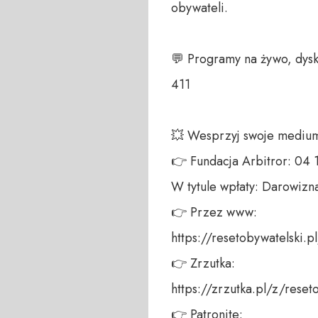
obywateli. 

💬 Programy na żywo, dysk
411 

💥 Wesprzyj swoje medium!
👉 Fundacja Arbitror: 04
W tytule wpłaty: Darowizna
👉 Przez www: 

https://resetobywatelski.pl/
👉 Zrzutka: 

https://zrzutka.pl/z/reseto
👉 Patronite: 
