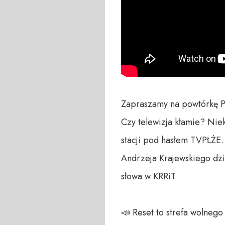
Zapraszamy na powtórkę P
Czy telewizja kłamie? Nie
stacji pod hasłem TVPŁŻE.
Andrzeja Krajewskiego dzi
słowa w KRRiT.

📣 Reset to strefa wolneg