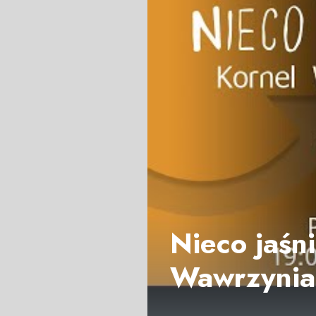
Nieco jaśni
Wawrzynia