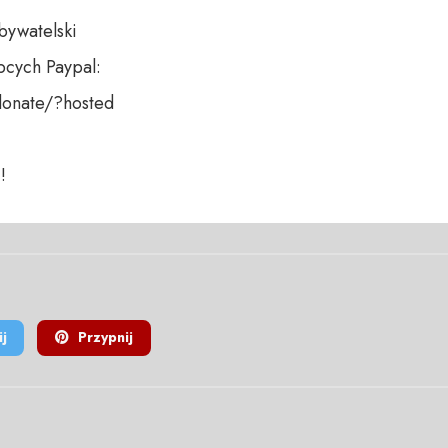
bywatelski

cych Paypal:

onate/?hosted

!
j
Przypnij