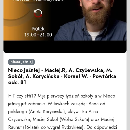
nieco jaśniej
Nieco Jaśniej - Maciej.R, A. Czyżewska, M.
Sokół, A. Korycińska - Kornel W. - Powtórka
odc. 81
HiT czy sHiT? Mija pierwszy tydzień szkoły a w Nieco
jaśniej już zebranie. W ławkach zasiądą: Baba od
polskiego (Aneta Korycińska), aktywistka Alina
Czyżewska, Maciej Sokół (Wolna Szkoła) oraz Maciej
Rauhut (16-latek co wygrał Rydzykiem). Do odpowiedzi