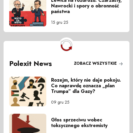
Lewica na rozdrożu: Czarzasty,
Nawrocki i spory o obronność
państwa
15 gru 25
Polexit News
ZOBACZ WSZYSTKIE
Rozejm, który nie daje pokoju.
Co naprawdę oznacza „plan
Trumpa” dla Gazy?
09 gru 25
Głos sprzeciwu wobec
toksycznego ekstremisty