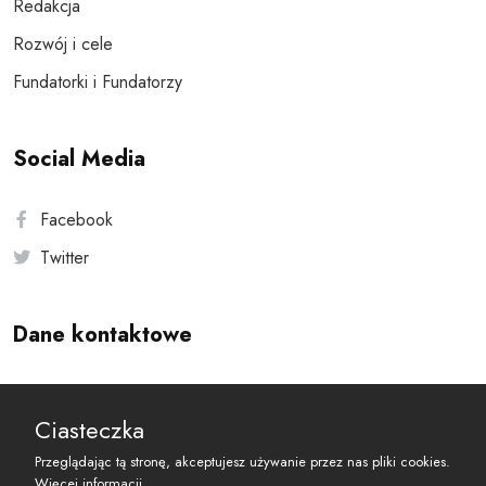
Redakcja
Rozwój i cele
Fundatorki i Fundatorzy
Social Media
Facebook
Twitter
Dane kontaktowe
Andersa 10, 00-201 Warszawa
Ciasteczka
reset@resetobywatelski.pl
Przeglądając tą stronę, akceptujesz używanie przez nas pliki cookies.
Więcej informacji