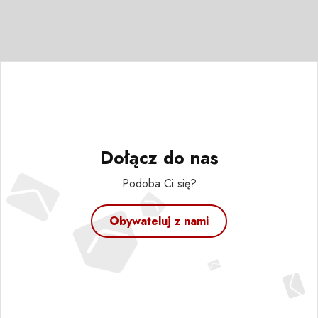
Dołącz do nas
Podoba Ci się?
Obywateluj z nami