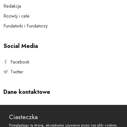
Redakcja
Rozwój i cele
Fundatorki i Fundatorzy
Social Media
Facebook
Twitter
Dane kontaktowe
Andersa 10, 00-201 Warszawa
Ciasteczka
reset@resetobywatelski.pl
Przeglądając tą stronę, akceptujesz używanie przez nas pliki cookies.