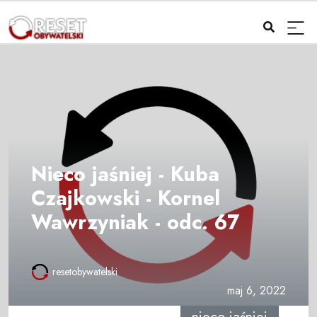
Nieco jaśniej - Kuba
Czajkowski - Kornel
Wawrzyniak - odc. 67
resetobywatelski
maj 6, 2022