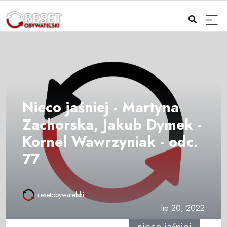
Nieco jaśniej - Martyna
Zachorska, Jakub Dymek -
Kornel Wawrzyniak - odc.
77
resetobywatelski
lip 20, 2022