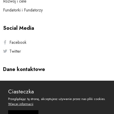
Rozwój i cele
Fundatorki i Fundatorzy
Social Media
Facebook
Twitter
Dane kontaktowe
Andersa 10, 00-201 Warszawa
Ciasteczka
reset@resetobywatelski.pl
Przeglądając tą stronę, akceptujesz używanie przez nas pliki cookies.
Więcej informacji