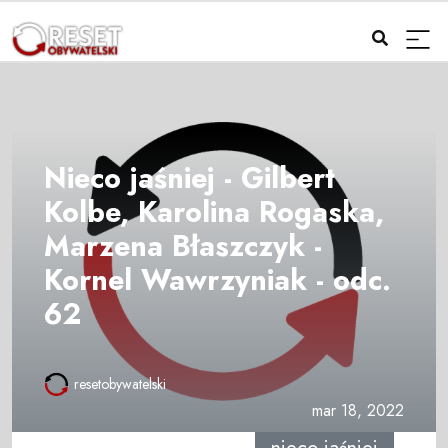
Nieco jaśniej - Gilbert
Kolbe, Karolina Rogaska,
Marzena Błaszczyk -
Kornel Wawrzyniak - odc.
62
resetobywatelski
mar 18, 2022