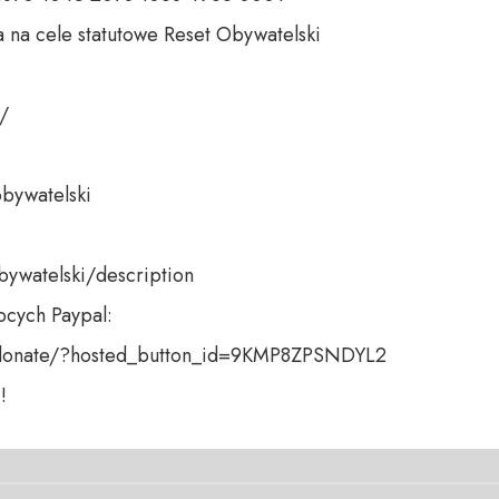
 na cele statutowe Reset Obywatelski 

 

bywatelski 

bywatelski/description

cych Paypal:

donate/?hosted_button_id=9KMP8ZPSNDYL2 

!