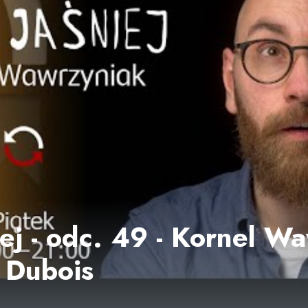
iej - odc. 49 - Kornel W
 Dubois