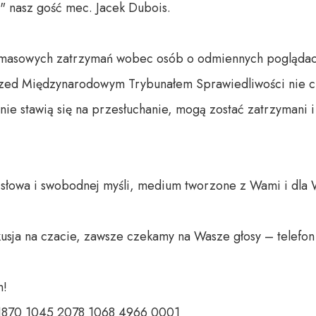
nasz gość mec. Jacek Dubois. 

i masowych zatrzymań wobec osób o odmiennych poglądach
rzed Międzynarodowym Trybunałem Sprawiedliwości nie chr
 nie stawią się na przesłuchanie, mogą zostać zatrzymani
o słowa i swobodnej myśli, medium tworzone z Wami i dla 
usja na czacie, zawsze czekamy na Wasze głosy – telefon 
 

 1870 1045 2078 1068 4966 0001 
