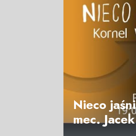
Nieco jaśn
mec. Jacek