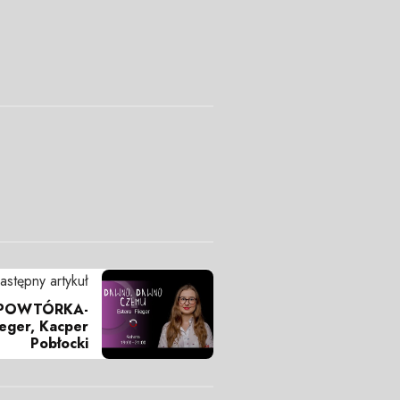
astępny artykuł
 -POWTÓRKA-
ieger, Kacper
Pobłocki