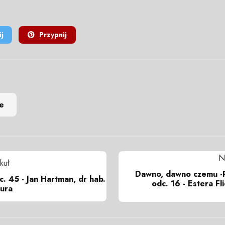
j
Przypnij
e
N
kuł
Dawno, dawno czemu
c. 45 - Jan Hartman, dr hab.
odc. 16 - Estera Fl
gura