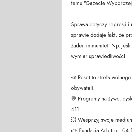
temu "Gazecie Wyborczej" 
Sprawa dotyczy represji 
sprawie dodaje fakt, że p
żaden immunitet. Np. jeśli
wymiar sprawiedliwości. 

📣 Reset to strefa wolneg
obywateli. 

💬 Programy na żywo, dysk
411 

💥 Wesprzyj swoje medium!
👉 Fundacja Arbitror: 04