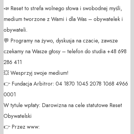
📣 Reset to strefa wolnego słowa i swobodnej myśli, 
medium tworzone z Wami i dla Was – obywatelek i 
obywateli. 

💬 Programy na żywo, dyskusja na czacie, zawsze 
czekamy na Wasze głosy – telefon do studia +48 698 
286 411 

💥 Wesprzyj swoje medium! 

👉 Fundacja Arbitror: 04 1870 1045 2078 1068 4966 
0001 

W tytule wpłaty: Darowizna na cele statutowe Reset 
Obywatelski 

👉 Przez www: 
