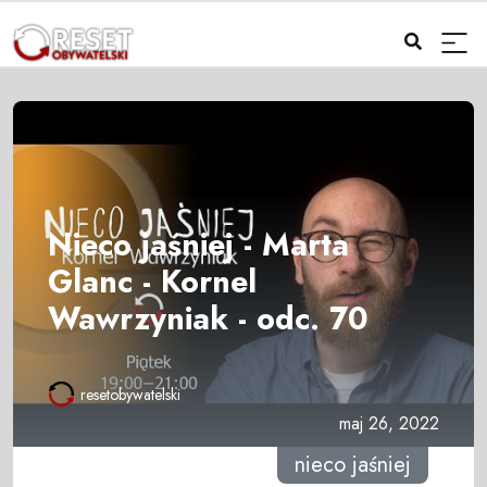
Nieco jaśniej - Marta
Glanc - Kornel
Wawrzyniak - odc. 70
resetobywatelski
maj 26, 2022
nieco jaśniej