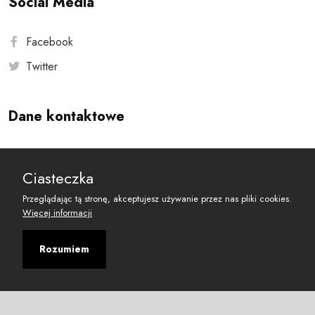
Social Media
Facebook
Twitter
Dane kontaktowe
Andersa 10, 00-201 Warszawa
Ciasteczka
reset@resetobywatelski.pl
Przeglądając tą stronę, akceptujesz używanie przez nas pliki cookies.
Więcej informacji
Rozumiem
©
2026
Fundacja Arbitror
Developed with
by
Maciej
&
Łukasz