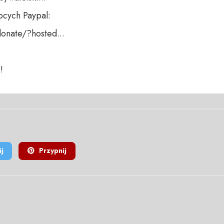
cych Paypal:

nate/?hosted... 

!
j
Przypnij