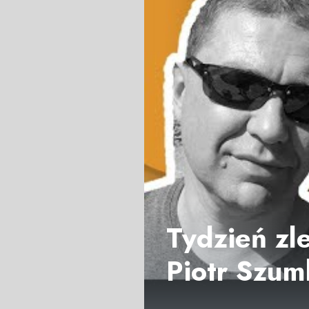
Tydzień zl
Piotr Szuml