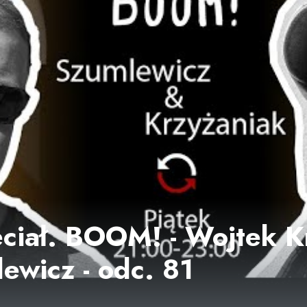
eciał. BOOM! - Wojtek K
ewicz - odc. 81