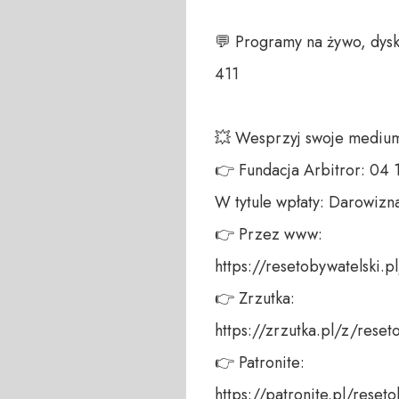
💬 Programy na żywo, dysk
411 

💥 Wesprzyj swoje medium!
👉 Fundacja Arbitror: 04
W tytule wpłaty: Darowizna
👉 Przez www: 

https://resetobywatelski.pl/
👉 Zrzutka: 

https://zrzutka.pl/z/reseto
👉 Patronite: 

https://patronite.pl/resetob