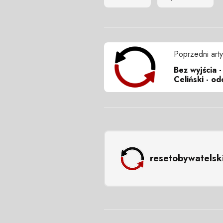
Poprzedni arty
Bez wyjścia 
Celiński - od
resetobywatelsk