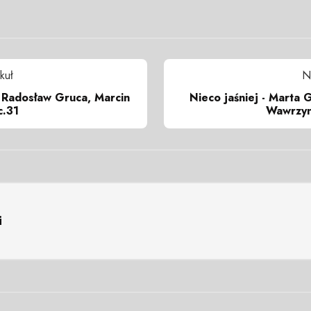
kuł
N
- Radosław Gruca, Marcin
Nieco jaśniej - Marta 
c.31
Wawrzyn
i