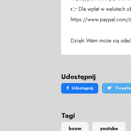
👉 Dla wpłat w walutach ob
https://www.paypal.com/do
Dzięki Wam może się udać
Udostępnij
Udostępnij
Tweetni
Tagi
boom
youtube