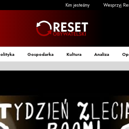
Kim jesteśmy
Wesprzyj Re
olityka
Gospodarka
Kultura
Analiza
Op