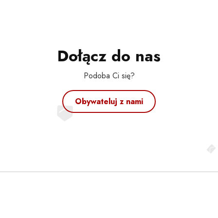
Dołącz do nas
Podoba Ci się?
Obywateluj z nami