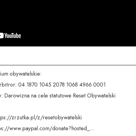
___________________________________________________
um obywatelskie:

rbitror: 04 1870 1045 2078 1068 4966 0001

y: Darowizna na cele statutowe Reset Obywatelski

tps://zrzutka.pl/z/resetobywatelski

tps://www.paypal.com/donate?hosted_...