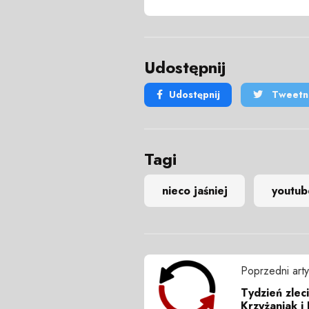
Udostępnij
Udostępnij
Tweetni
Tagi
nieco jaśniej
youtub
Poprzedni arty
Tydzień zlec
Krzyżaniak i 