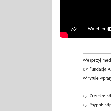
____________
Wesprzyj medi
👉 Fundacja A
W tytule wpłat
👉 Zrzutka: ht
👉 Paypal: ht