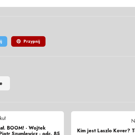
j
Przypnij
e
kuł
N
iał. BOOM! - Wojtek
Kim jest Laszlo Kover? 
Piotr Szumlewicz - odc. 85