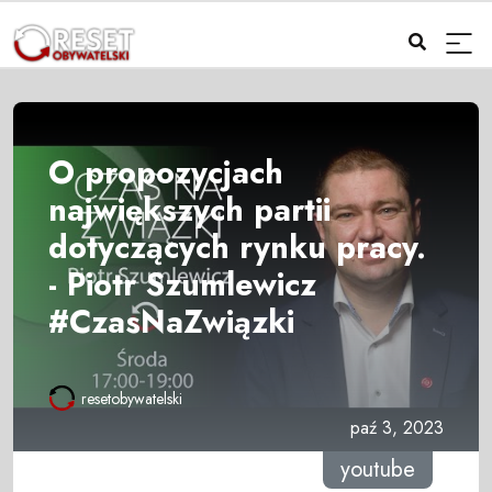
O propozycjach
największych partii
dotyczących rynku pracy.
- Piotr Szumlewicz
#CzasNaZwiązki
resetobywatelski
paź 3, 2023
youtube