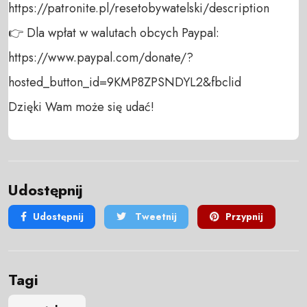
https://patronite.pl/resetobywatelski/description

👉 Dla wpłat w walutach obcych Paypal:

https://www.paypal.com/donate/?
hosted_button_id=9KMP8ZPSNDYL2&fbclid

Dzięki Wam może się udać!
Udostępnij
Udostępnij
Tweetnij
Przypnij
Tagi