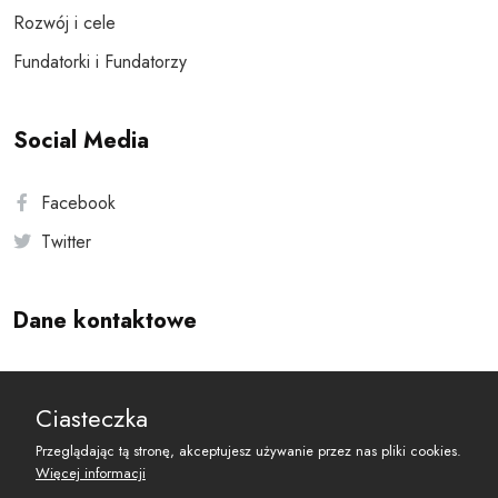
Rozwój i cele
Fundatorki i Fundatorzy
Social Media
Facebook
Twitter
Dane kontaktowe
Andersa 10, 00-201 Warszawa
Ciasteczka
reset@resetobywatelski.pl
Przeglądając tą stronę, akceptujesz używanie przez nas pliki cookies.
Więcej informacji