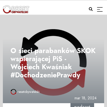
O sieci parabanków SKOK
wspierającej PiS -
Wojciech Kwaśniak
#DochodzeniePrawdy
resetobywatelski
mar 18, 2024