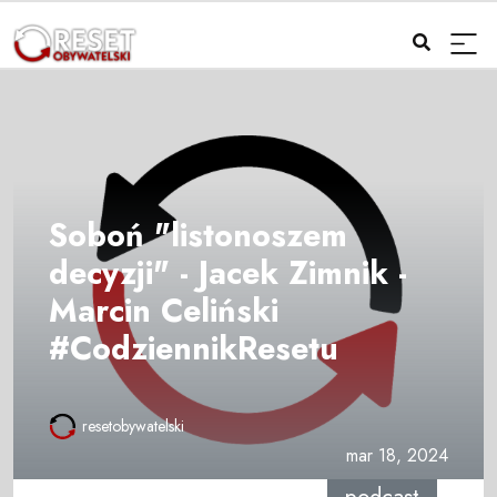
Soboń "listonoszem
decyzji" - Jacek Zimnik -
Marcin Celiński
#CodziennikResetu
resetobywatelski
mar 18, 2024