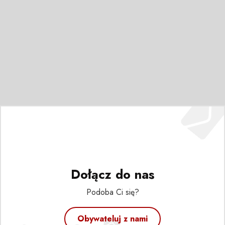
Dołącz do nas
Podoba Ci się?
Obywateluj z nami