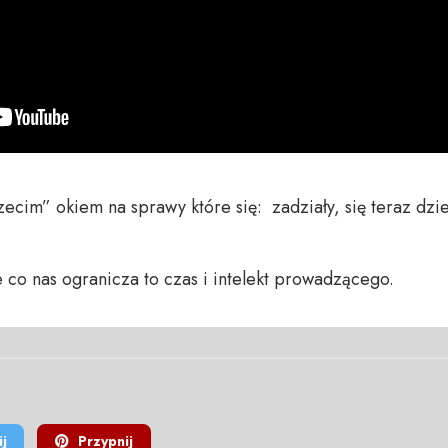
cim” okiem na sprawy które się:  zadziały, się teraz dziej
 co nas ogranicza to czas i intelekt prowadzącego.
j
Przypnij