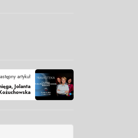
astępny artykuł
ięga, Jolanta
 Kożuchowska