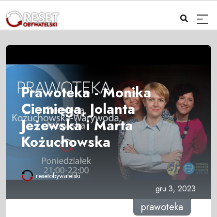
Prawoteka - Monika
Ciemięga, Jolanta
Jeżewska i Marta
Kożuchowska
resetobywatelski
gru 3, 2023
prawoteka