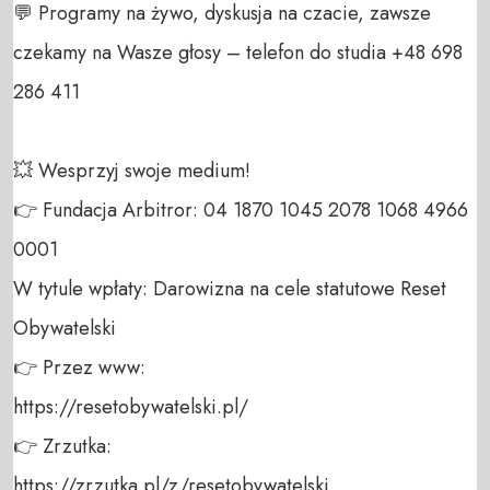
💬 Programy na żywo, dyskusja na czacie, zawsze 
czekamy na Wasze głosy – telefon do studia +48 698 
286 411 

💥 Wesprzyj swoje medium! 

👉 Fundacja Arbitror: 04 1870 1045 2078 1068 4966 
0001 

W tytule wpłaty: Darowizna na cele statutowe Reset 
Obywatelski 

👉 Przez www: 

https://resetobywatelski.pl/ 

👉 Zrzutka: 

https://zrzutka.pl/z/resetobywatelski 
