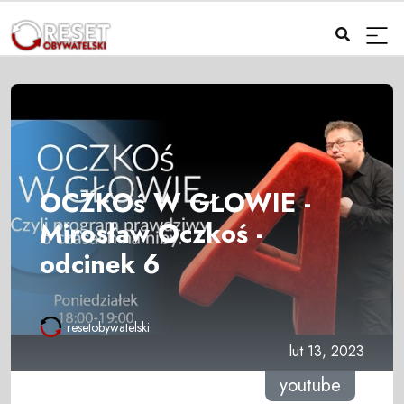
OCZKOś W GŁOWIE -
Mirosław Oczkoś -
odcinek 6
resetobywatelski
lut 13, 2023
youtube