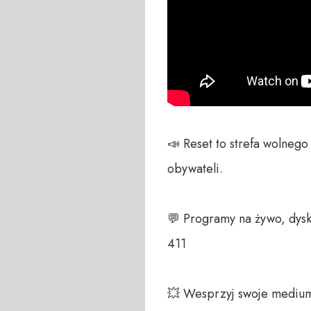
📣 Reset to strefa wolneg
obywateli. 

💬 Programy na żywo, dysk
411 

💥 Wesprzyj swoje medium!