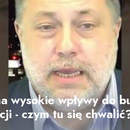
ma wysokie wpływy do b
acji - czym tu się chwalić