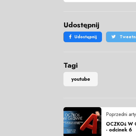
Udostępnij
Udostępnij
Tweetni
Tagi
youtube
Poprzedni arty
OCZKOś W G
- odcinek 6