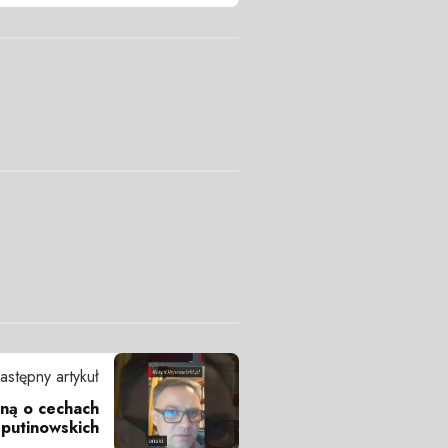
astępny artykuł
arną o cechach
putinowskich