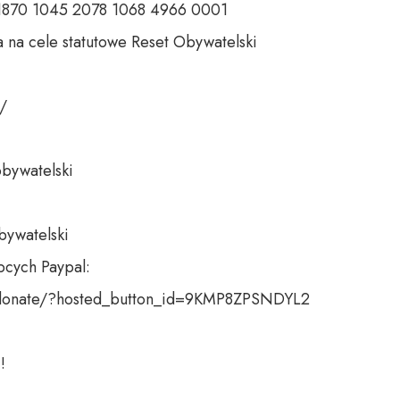
 1870 1045 2078 1068 4966 0001 

 na cele statutowe Reset Obywatelski 

 

bywatelski 

bywatelski

cych Paypal:

donate/?hosted_button_id=9KMP8ZPSNDYL2

!