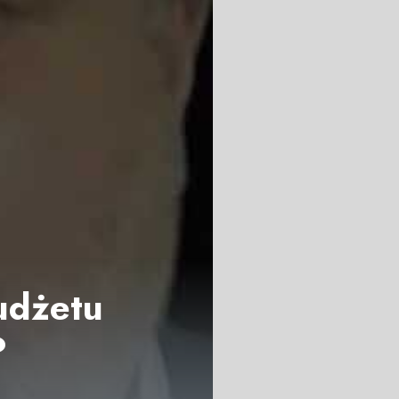
udżetu
?