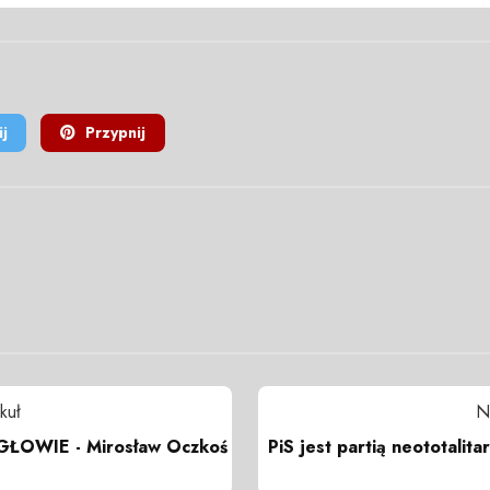
j
Przypnij
kuł
N
ŁOWIE - Mirosław Oczkoś
PiS jest partią neototalit