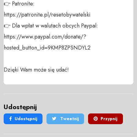
👉 Patronite: 

https://patronite.pl/resetobywatelski

👉 Dla wpłat w walutach obcych Paypal:

https://www.paypal.com/donate/?
hosted_button_id=9KMP8ZPSNDYL2

Dzięki Wam może się udać!
Udostępnij
Udostępnij
Tweetnij
Przypnij