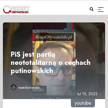
PiS jest partią
neototalitarną o cechach
putinowskich
resetobywatelski
lut 13, 2023
youtube