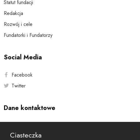
Statut fundacji
Redakcja
Rozwój i cele
Fundatorki i Fundatorzy
Social Media
Facebook
Twitter
Dane kontaktowe
Andersa 10, 00-201 Warszawa
Ciasteczka
reset@resetobywatelski.pl