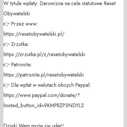
W tytule wpłaty: Darowizna na cele statutowe Reset 
Obywatelski 

👉 Przez www: 

https://resetobywatelski.pl/ 

👉 Zrzutka: 

https://zrzutka.pl/z/resetobywatelski 

👉 Patronite: 

https://patronite.pl/resetobywatelski

👉 Dla wpłat w walutach obcych Paypal:

https://www.paypal.com/donate/?
hosted_button_id=9KMP8ZPSNDYL2

Dzięki Wam może się udać!