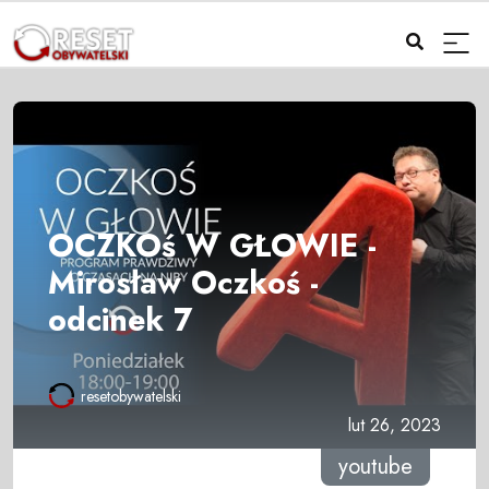
OCZKOś W GŁOWIE -
Mirosław Oczkoś -
odcinek 7
resetobywatelski
lut 26, 2023
youtube