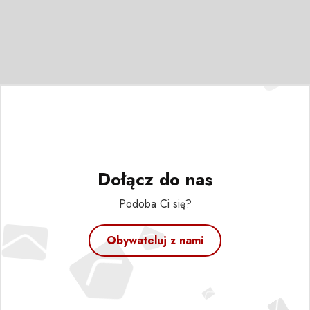
Dołącz do nas
Podoba Ci się?
Obywateluj z nami