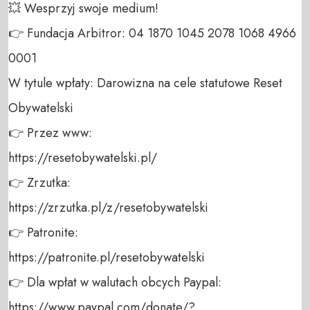
💥 Wesprzyj swoje medium! 

👉 Fundacja Arbitror: 04 1870 1045 2078 1068 4966 
0001 

W tytule wpłaty: Darowizna na cele statutowe Reset 
Obywatelski 

👉 Przez www: 

https://resetobywatelski.pl/ 

👉 Zrzutka: 

https://zrzutka.pl/z/resetobywatelski 

👉 Patronite: 

https://patronite.pl/resetobywatelski

👉 Dla wpłat w walutach obcych Paypal:

https://www.paypal.com/donate/?