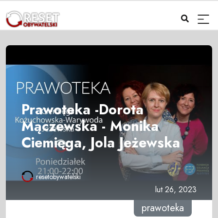
Prawoteka -Dorota
Mączewska - Monika
Ciemięga, Jola Jeżewska
resetobywatelski
lut 26, 2023
prawoteka