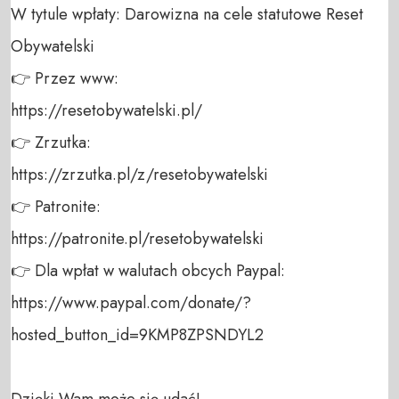
W tytule wpłaty: Darowizna na cele statutowe Reset 
Obywatelski 

👉 Przez www: 

https://resetobywatelski.pl/ 

👉 Zrzutka: 

https://zrzutka.pl/z/resetobywatelski 

👉 Patronite: 

https://patronite.pl/resetobywatelski

👉 Dla wpłat w walutach obcych Paypal:

https://www.paypal.com/donate/?
hosted_button_id=9KMP8ZPSNDYL2

Dzięki Wam może się udać!