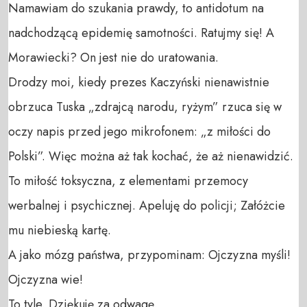
Namawiam do szukania prawdy, to antidotum na 
nadchodzącą epidemię samotności. Ratujmy się! A 
Morawiecki? On jest nie do uratowania. 

Drodzy moi, kiedy prezes Kaczyński nienawistnie 
obrzuca Tuska „zdrajcą narodu, ryżym” rzuca się w 
oczy napis przed jego mikrofonem: „z miłości do 
Polski”. Więc można aż tak kochać, że aż nienawidzić. 
To miłość toksyczna, z elementami przemocy 
werbalnej i psychicznej. Apeluję do policji; Załóżcie 
mu niebieską kartę.

A jako mózg państwa, przypominam: Ojczyzna myśli! 
Ojczyzna wie!

To tyle. Dziękuję za odwagę.
