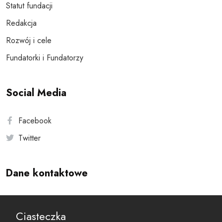
Statut fundacji
Redakcja
Rozwój i cele
Fundatorki i Fundatorzy
Social Media
Facebook
Twitter
Dane kontaktowe
Andersa 10, 00-201 Warszawa
Ciasteczka
reset@resetobywatelski.pl