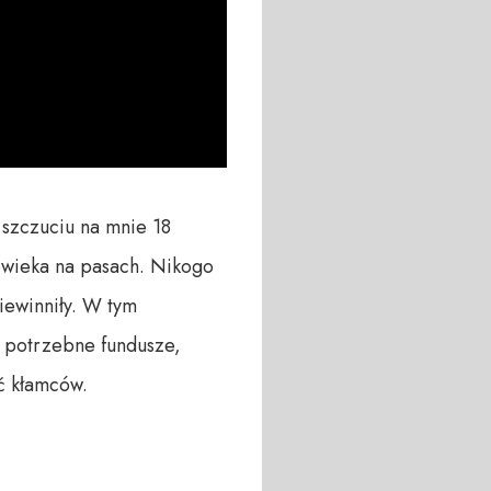
szczuciu na mnie 18 
owieka na pasach. Nikogo 
ewinniły. W tym 
 potrzebne fundusze, 
ć kłamców.
