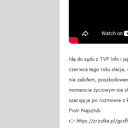
Idę do sądu z TVP Info i j
czerwca tego roku stacja,
nie zabiłem, poszkodowana
momencie życiowym nie sta
szacuję je po rozmowie z k
Piotr Najsztub

👉 https://zrzutka.pl/gcxf