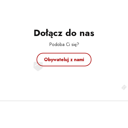
Dołącz do nas
Podoba Ci się?
Obywateluj z nami