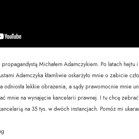
ej propagandystą Michałem Adamczykiem. Po latach hejtu i 
 ustami Adamczyka kłamliwie oskarżyło mnie o zabicie czł
 odniosła lekkie obrażenia, a sądy prawomocnie mnie uni
ć mnie na wynajęcie kancelarii prawnej. I tu chcę zebrać
ancelarią na 35 tys. w dwóch instancjach. Pomóż mi ukara
hg