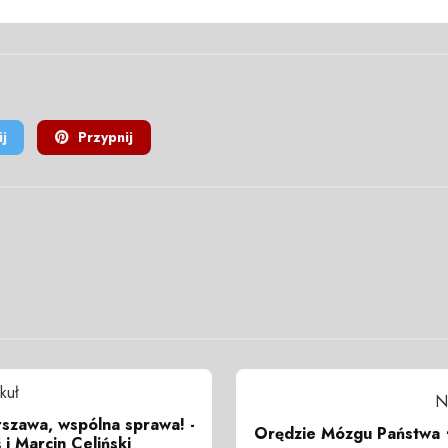
j
Przypnij
kuł
N
zawa, wspólna sprawa! -
Orędzie Mózgu Państwa 
 i Marcin Celiński