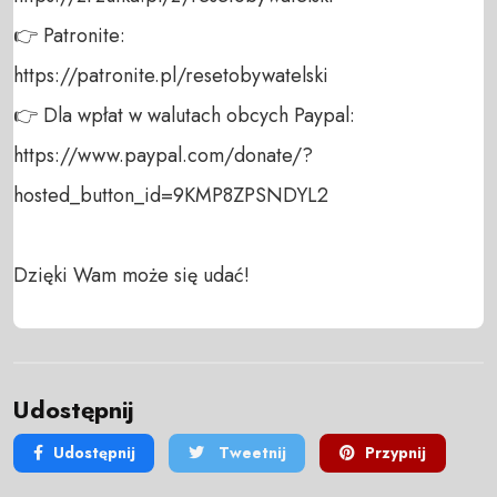
👉 Patronite: 

https://patronite.pl/resetobywatelski

👉 Dla wpłat w walutach obcych Paypal:

https://www.paypal.com/donate/?
hosted_button_id=9KMP8ZPSNDYL2

Dzięki Wam może się udać!
Udostępnij
Udostępnij
Tweetnij
Przypnij