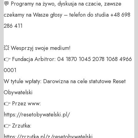
💬 Programy na żywo, dyskusja na czacie, zawsze 
czekamy na Wasze głosy – telefon do studia +48 698 
286 411 

💥 Wesprzyj swoje medium! 

👉 Fundacja Arbitror: 04 1870 1045 2078 1068 4966 
0001 

W tytule wpłaty: Darowizna na cele statutowe Reset 
Obywatelski 

👉 Przez www: 

https://resetobywatelski.pl/ 

👉 Zrzutka: 

https://zrzutka.pl/z/resetobywatelski 
