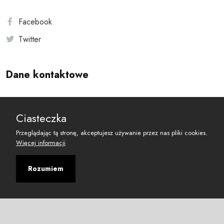
Facebook
Twitter
Dane kontaktowe
Andersa 10, 00-201 Warszawa
Ciasteczka
reset@resetobywatelski.pl
Przeglądając tą stronę, akceptujesz używanie przez nas pliki cookies.
Więcej informacji
Rozumiem
©
2026
Fundacja Arbitror
Developed with
by
Maciej
&
Łukasz