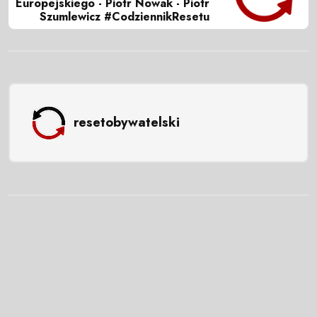
Europejskiego - Piotr Nowak - Piotr
Szumlewicz #CodziennikResetu
resetobywatelski