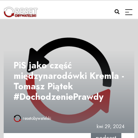
PiS jako część
międzynarodówki Kremla -
Tomasz Piątek
#DochodzeniePrawdy
resetobywatelski
kwi 29, 2024