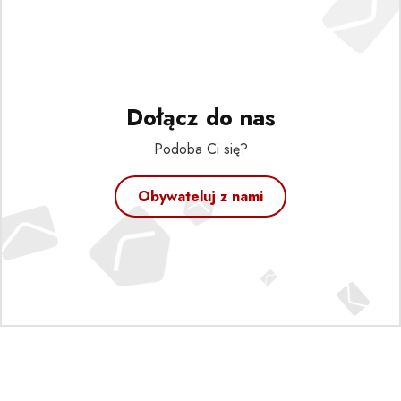
Dołącz do nas
Podoba Ci się?
Obywateluj z nami