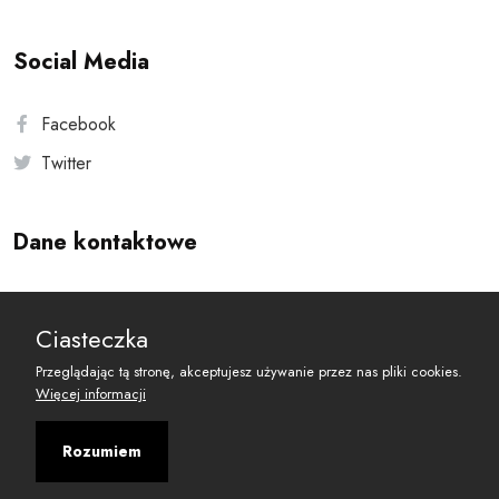
Social Media
Facebook
Twitter
Dane kontaktowe
Andersa 10, 00-201 Warszawa
Ciasteczka
reset@resetobywatelski.pl
Przeglądając tą stronę, akceptujesz używanie przez nas pliki cookies.
Więcej informacji
Rozumiem