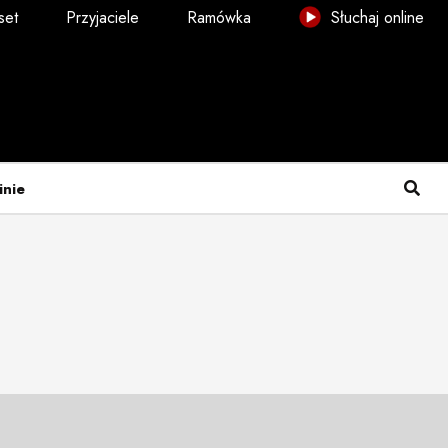
set
Przyjaciele
Ramówka
Słuchaj online
inie