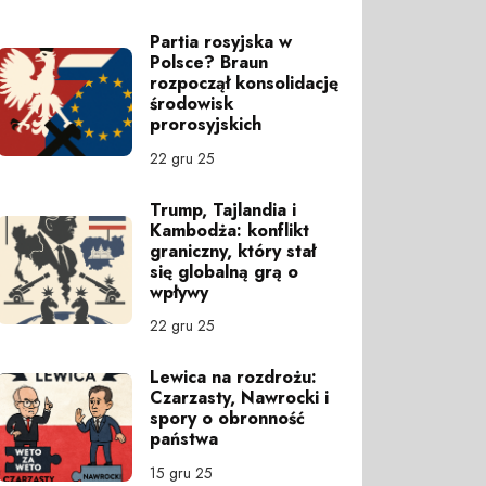
Partia rosyjska w
Polsce? Braun
rozpoczął konsolidację
środowisk
prorosyjskich
22 gru 25
Trump, Tajlandia i
Kambodża: konflikt
graniczny, który stał
się globalną grą o
wpływy
22 gru 25
Lewica na rozdrożu:
Czarzasty, Nawrocki i
spory o obronność
państwa
15 gru 25