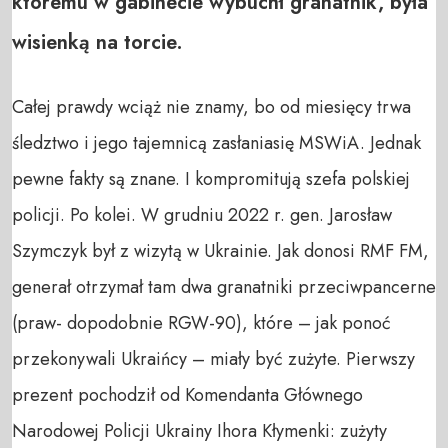
któremu w gabinecie wybuchł granatnik, była
wisienką na torcie.
Całej prawdy wciąż nie znamy, bo od miesięcy trwa
śledztwo i jego tajemnicą zasłaniasię MSWiA. Jednak
pewne fakty są znane. I kompromitują szefa polskiej
policji. Po kolei. W grudniu 2022 r. gen. Jarosław
Szymczyk był z wizytą w Ukrainie. Jak donosi RMF FM,
generał otrzymał tam dwa granatniki przeciwpancerne
(praw- dopodobnie RGW-90), które – jak ponoć
przekonywali Ukraińcy – miały być zużyte. Pierwszy
prezent pochodził od Komendanta Głównego
Narodowej Policji Ukrainy Ihora Kłymenki: zużyty