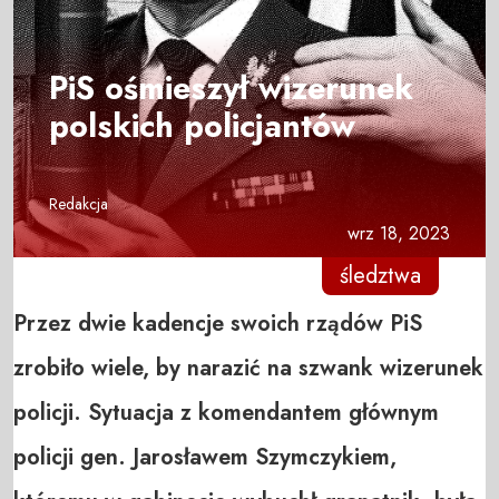
PiS ośmieszył wizerunek
polskich policjantów
Redakcja
wrz 18, 2023
śledztwa
Przez dwie kadencje swoich rządów PiS
zrobiło wiele, by narazić na szwank wizerunek
policji. Sytuacja z komendantem głównym
policji gen. Jarosławem Szymczykiem,