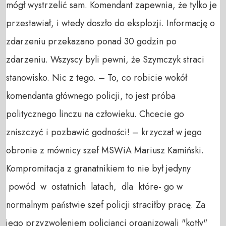
mógł wystrzelić sam. Komendant zapewnia, że tylko je
przestawiał, i wtedy doszło do eksplozji. Informację o
zdarzeniu przekazano ponad 30 godzin po
zdarzeniu. Wszyscy byli pewni, że Szymczyk straci
stanowisko. Nic z tego. – To, co robicie wokół
komendanta głównego policji, to jest próba
politycznego linczu na człowieku. Chcecie go
zniszczyć i pozbawić godności! – krzyczał w jego
obronie z mównicy szef MSWiA Mariusz Kamiński.
Kompromitacja z granatnikiem to nie był jedyny
powód w ostatnich latach, dla które- go w
normalnym państwie szef policji straciłby pracę. Za
jego przyzwoleniem policjanci organizowali "kotły"