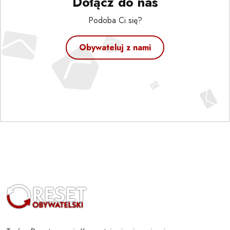
Dołącz do nas
Podoba Ci się?
Obywateluj z nami