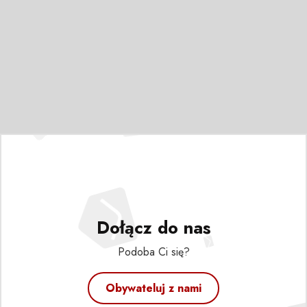
Dołącz do nas
Podoba Ci się?
Obywateluj z nami