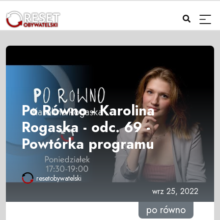
Po Równo - Karolina
Rogaska - odc. 69 -
Powtórka programu
resetobywatelski
wrz 25, 2022
po równo