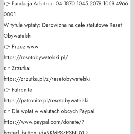
👉 Fundacja Arbitror: 04 1870 1045 2078 1068 4966 
0001 

W tytule wpłaty: Darowizna na cele statutowe Reset 
Obywatelski 

👉 Przez www: 

https://resetobywatelski.pl/ 

👉 Zrzutka: 

https://zrzutka.pl/z/resetobywatelski 

👉 Patronite: 

https://patronite.pl/resetobywatelski

👉 Dla wpłat w walutach obcych Paypal:

https://www.paypal.com/donate/?
hosted_button_id=9KMP8ZPSNDYL2
