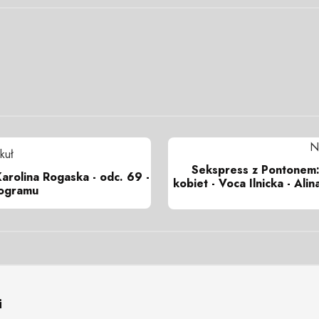
N
kuł
Sekspress z Pontonem:
arolina Rogaska - odc. 69 -
kobiet - Voca Ilnicka - Ali
ogramu
i