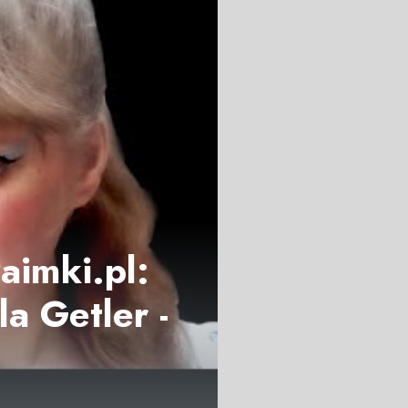
zaimki.pl:
a Getler -