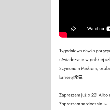
Tygodniowa dawka gorących
uświadczycie w polskiej s
Szymonem Miśkiem, osobami
karierę!🌍💻

Zapraszam już o 22! Albo r
Zapraszam serdecznie!☺️
