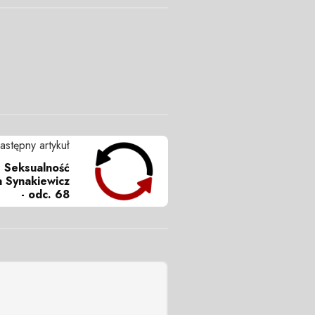
astępny artykuł
 Seksualność
na Synakiewicz
- odc. 68