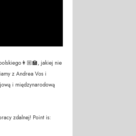
skiego👩🏼‍🏫, jakiej nie 
amy z Andrea Vos i 
ajową i międzynarodową 
cy zdalnej! Point is: 