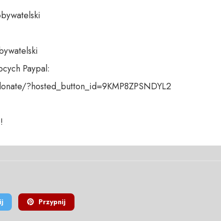
bywatelski 

bywatelski

cych Paypal:

donate/?hosted_button_id=9KMP8ZPSNDYL2

!
j
Przypnij