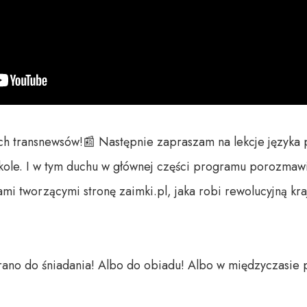
 transnewsów!📰 Następnie zapraszam na lekcje języka pol
zkole. I w tym duchu w głównej części programu porozmawi
 tworzącymi stronę zaimki.pl, jaka robi rewolucyjną kr
ano do śniadania! Albo do obiadu! Albo w międzyczasie pra