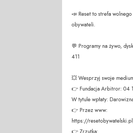
📣 Reset to strefa wolneg
obywateli. 

💬 Programy na żywo, dysk
411 

💥 Wesprzyj swoje medium!
👉 Fundacja Arbitror: 04
W tytule wpłaty: Darowizna
👉 Przez www: 

https://resetobywatelski.pl/
👉 Zrzutka: 
