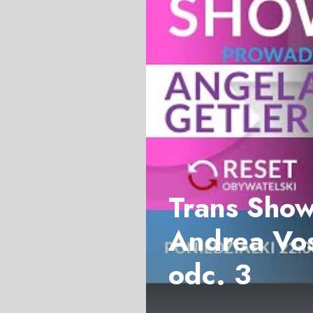
Trans Show:
Andrea Vos
odc. 3