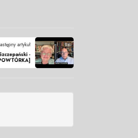
astępny artykuł
Szczepański -
 [POWTÓRKA]