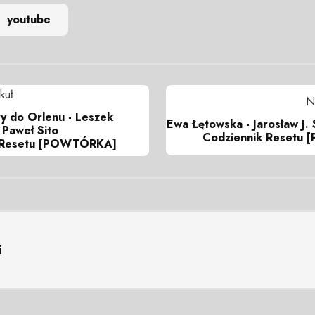
youtube
kuł
N
y do Orlenu - Leszek
Ewa Łętowska - Jarosław J. 
 Paweł Sito
Codziennik Resetu
kResetu [POWTÓRKA]
i