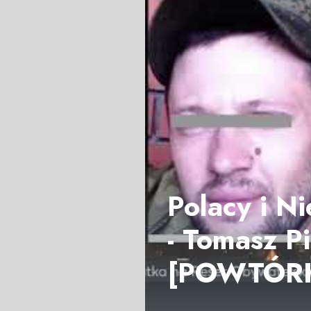
Polacy i N
- Tomasz P
[POWTÓR