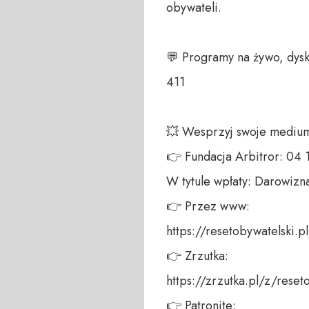
obywateli. 

💬 Programy na żywo, dysk
411 

💥 Wesprzyj swoje medium!
👉 Fundacja Arbitror: 04
W tytule wpłaty: Darowizna
👉 Przez www: 

https://resetobywatelski.pl/
👉 Zrzutka: 

https://zrzutka.pl/z/reseto
👉 Patronite: 
