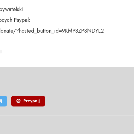
bywatelski

cych Paypal:

donate/?hosted_button_id=9KMP8ZPSNDYL2

!
j
Przypnij