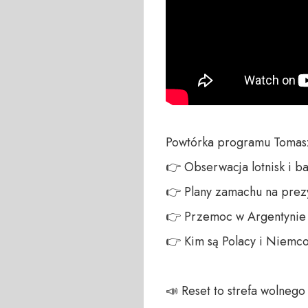
Powtórka programu Tomasz
👉 Obserwacja lotnisk i b
👉 Plany zamachu na prezy
👉 Przemoc w Argentynie i 
👉 Kim są Polacy i Niemco
📣 Reset to strefa wolneg