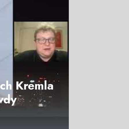
ach Kremla
wdy