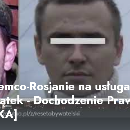
iemco-Rosjanie na usług
iątek - Dochodzenie Pra
KA]