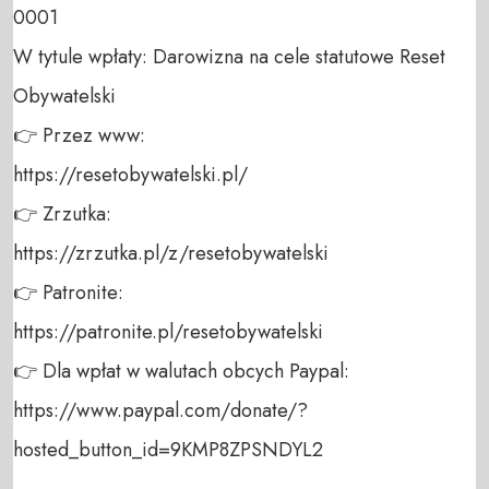
0001 

W tytule wpłaty: Darowizna na cele statutowe Reset 
Obywatelski 

👉 Przez www: 

https://resetobywatelski.pl/ 

👉 Zrzutka: 

https://zrzutka.pl/z/resetobywatelski 

👉 Patronite: 

https://patronite.pl/resetobywatelski

👉 Dla wpłat w walutach obcych Paypal:

https://www.paypal.com/donate/?
hosted_button_id=9KMP8ZPSNDYL2
