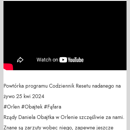
Powtórka programu Codziennik Resetu nadanego na 
żywo 25 kwi 2024

#Orlen #Obajtek #Fąfara 

Rządy Daniela Obajtka w Orlenie szczęśliwie za nami. 
Znane są zarzuty wobec niego, zapewne jeszcze 