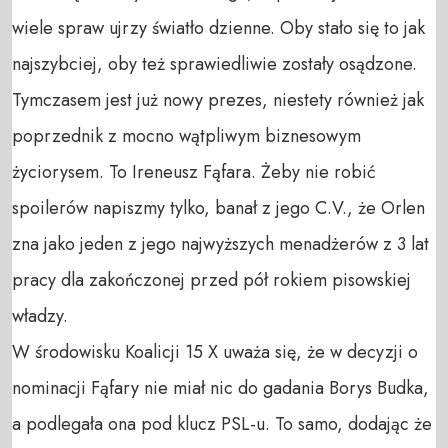
wiele spraw ujrzy światło dzienne. Oby stało się to jak 
najszybciej, oby też sprawiedliwie zostały osądzone. 

Tymczasem jest już nowy prezes, niestety również jak 
poprzednik z mocno wątpliwym biznesowym 
życiorysem. To Ireneusz Fąfara. Żeby nie robić 
spoilerów napiszmy tylko, banał z jego C.V., że Orlen 
zna jako jeden z jego najwyższych menadżerów z 3 lat 
pracy dla zakończonej przed pół rokiem pisowskiej 
władzy.

W środowisku Koalicji 15 X uważa się, że w decyzji o 
nominacji Fąfary nie miał nic do gadania Borys Budka, 
a podlegała ona pod klucz PSL-u. To samo, dodając że 