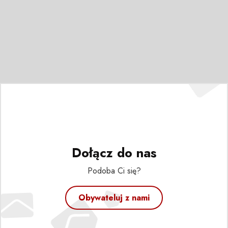
Dołącz do nas
Podoba Ci się?
Obywateluj z nami