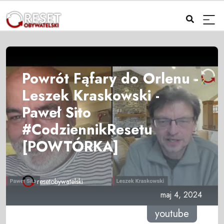
Powrót Fąfary do Orlenu -
Leszek Kraskowski -
Paweł Sito
#CodziennikResetu
[POWTÓRKA]
resetobywatelski
maj 4, 2024
youtube