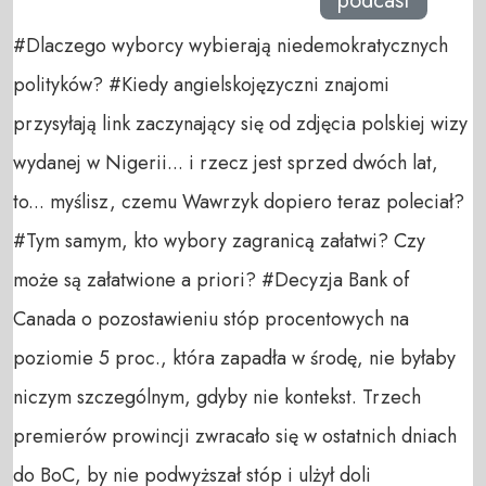
podcast
#Dlaczego wyborcy wybierają niedemokratycznych
polityków? #Kiedy angielskojęzyczni znajomi
przysyłają link zaczynający się od zdjęcia polskiej wizy
wydanej w Nigerii... i rzecz jest sprzed dwóch lat,
to... myślisz, czemu Wawrzyk dopiero teraz poleciał?
#Tym samym, kto wybory zagranicą załatwi? Czy
może są załatwione a priori? #Decyzja Bank of
Canada o pozostawieniu stóp procentowych na
poziomie 5 proc., która zapadła w środę, nie byłaby
niczym szczególnym, gdyby nie kontekst. Trzech
premierów prowincji zwracało się w ostatnich dniach
do BoC, by nie podwyższał stóp i ulżył doli