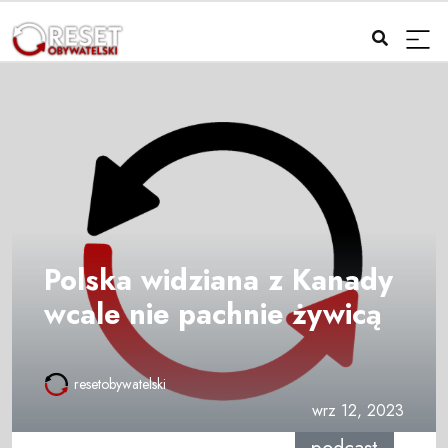
Polska widziana z Kanady
wcale nie pachnie żywicą
resetobywatelski
wrz 12, 2023