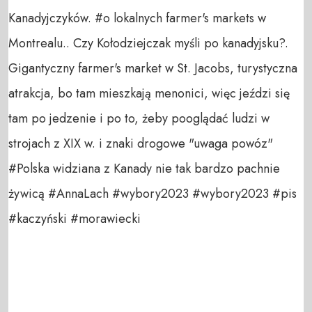
Kanadyjczyków. #o lokalnych farmer's markets w
Montrealu.. Czy Kołodziejczak myśli po kanadyjsku?.
Gigantyczny farmer's market w St. Jacobs, turystyczna
atrakcja, bo tam mieszkają menonici, więc jeździ się
tam po jedzenie i po to, żeby pooglądać ludzi w
strojach z XIX w. i znaki drogowe "uwaga powóz"
#Polska widziana z Kanady nie tak bardzo pachnie
żywicą #AnnaLach #wybory2023 #wybory2023 #pis
#kaczyński #morawiecki