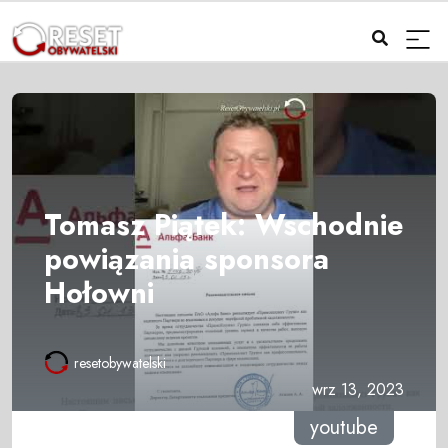
Tomasz Piątek: Wschodnie
powiązania sponsora
Hołowni
resetobywatelski
wrz 13, 2023
youtube