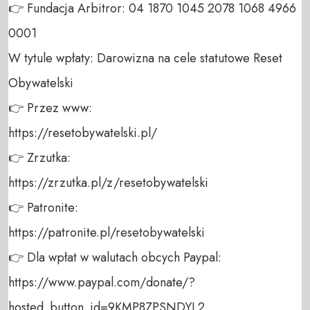
👉 Fundacja Arbitror: 04 1870 1045 2078 1068 4966 
0001 

W tytule wpłaty: Darowizna na cele statutowe Reset 
Obywatelski 

👉 Przez www: 

https://resetobywatelski.pl/ 

👉 Zrzutka: 

https://zrzutka.pl/z/resetobywatelski 

👉 Patronite: 

https://patronite.pl/resetobywatelski

👉 Dla wpłat w walutach obcych Paypal:

https://www.paypal.com/donate/?
hosted_button_id=9KMP8ZPSNDYL2
