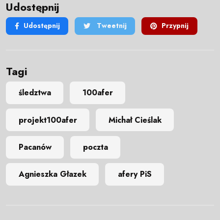
Udostępnij
Udostępnij
Tweetnij
Przypnij
Tagi
śledztwa
100afer
projekt100afer
Michał Cieślak
Pacanów
poczta
Agnieszka Głazek
afery PiS