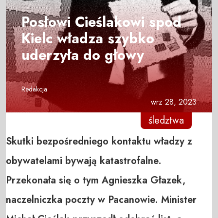
Posłowi Cieślakowi spod
Kielc władza szybko
uderzyła do głowy
Redakcja
wrz 28, 2023
śledztwa
Skutki bezpośredniego kontaktu władzy z
obywatelami bywają katastrofalne.
Przekonała się o tym Agnieszka Głazek,
naczelniczka poczty w Pacanowie. Minister