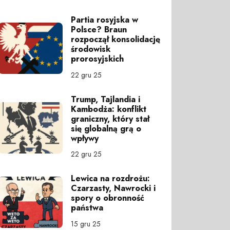
Partia rosyjska w
Polsce? Braun
rozpoczął konsolidację
środowisk
prorosyjskich
22 gru 25
Trump, Tajlandia i
Kambodża: konflikt
graniczny, który stał
się globalną grą o
wpływy
22 gru 25
Lewica na rozdrożu:
Czarzasty, Nawrocki i
spory o obronność
państwa
15 gru 25