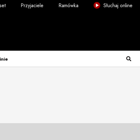
set
Przyjaciele
Ramówka
Słuchaj online
inie