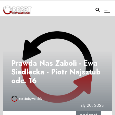
Prawda Nas Zaboli - Ewa
Siedlecka - Piotr Najsztub
odc. 16
resetobywatelski
sty 20, 2023