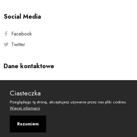
Social Media
Facebook
Twitter
Dane kontaktowe
Andersa 10, 00-201 Warszawa
Ciasteczka
reset@resetobywatelski.pl
Przeglądając tą stronę, akceptujesz używanie przez nas pliki cookies.
Więcej informacji
Rozumiem