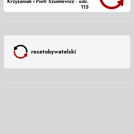
Krzyżaniak i Piotr Szumlewicz - odc.
115
resetobywatelski