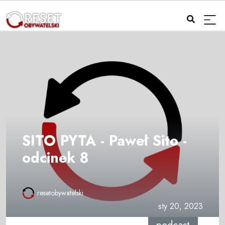
SITO PYTA - Paweł Sito -
odcinek 8
resetobywatelski
sty 20, 2023