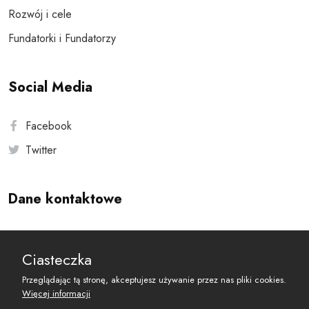
Rozwój i cele
Fundatorki i Fundatorzy
Social Media
Facebook
Twitter
Dane kontaktowe
Andersa 10, 00-201 Warszawa
Ciasteczka
reset@resetobywatelski.pl
Przeglądając tą stronę, akceptujesz używanie przez nas pliki cookies.
Więcej informacji