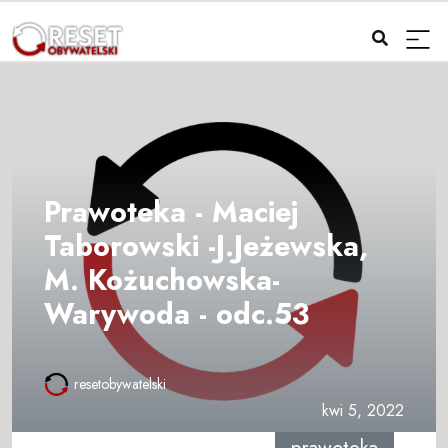
Prawoteka - Maciej
Taborowski -J.Jeżewska,
M. Kożuchowska-
Warywoda - odc.53
resetobywatelski
kwi 5, 2022