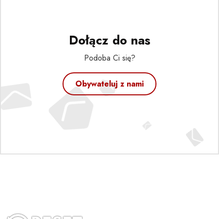
Dołącz do nas
Podoba Ci się?
Obywateluj z nami