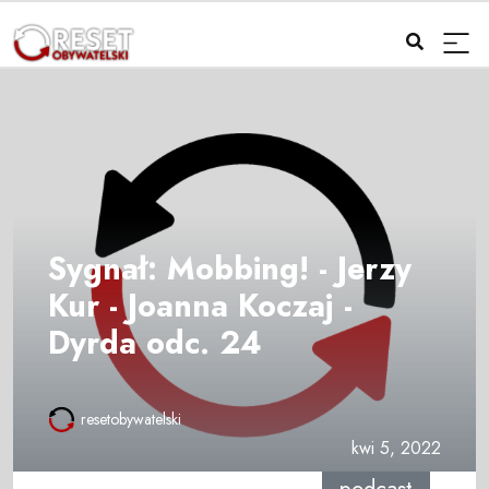
Sygnał: Mobbing! - Jerzy
Kur - Joanna Koczaj -
Dyrda odc. 24
resetobywatelski
kwi 5, 2022